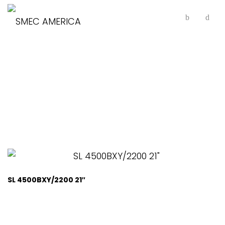
21" (A?-??) Box Way
SL 4500BXY/2200 21″